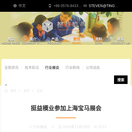
中文
+86 0576-84335818
STEVEN@TINGYIMOULD.COM
首页
简介
产品
资讯
资料
联系
HOME PAGE
COMPANY PROFILE
PRODUCT
NEWS
DATA
CONTACT US
全部资讯
技术前沿
行业展会
行业新闻
公司动态
搜索
首页
资讯
正文
挺益模业参加上海宝马展会
行业展会
2024年11月29日
3723