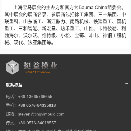
上海宝马展会的主办方和官方为Bauma China组委会。
其中展会的展商名录、参展商包括徐工集团、三一集团、中
联重科、山东临工、浙江鼎力、南路机械、铁建重工、国机
重工、三和智能、新宏昌、热禾重工、山推、卡特彼勒、利
勃海尔、沃尔沃、维特根、小松、宝鄂、斗山、神钢工程机
械、现代、法亚集团等。
联系挺益
电话：+86-13665766655
手机：
+86 0576-84335818
邮箱：
steven@tingyimould.com
传真：+86-0576-84018557