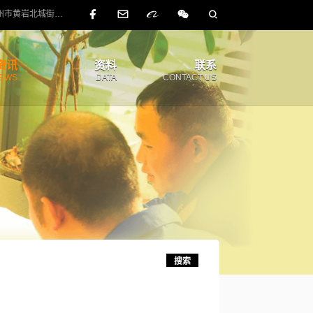





中国 浙江省 台州市黄岩北城街道广兴路88号
资讯
资料
联系
EWS
DATA
CONTACT US
搜索