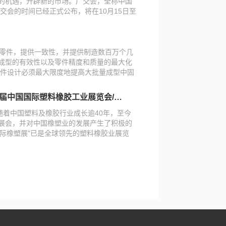
的机遇，开辟新的市场。广交会，全称中国
广交会的时间已经正式公布，将在10月15日至
天。
零件，提供一致性，并提供制造数百万个几
成型的有效性以及零件精度和质量的最大化
零件设计必须最大限度地提高大批量成型中固
可以在不牺牲复杂性的情况下被高质量地制
工业展览会/CHINAPLAS 2024 国际橡塑展
展"伴随着中国塑料及橡胶行业成长逾40年，至今
展会，并对中国橡塑业的发展产生了积极的
S 国际橡塑展"已是全球领先的塑料橡胶业展览
德国"K展"，成为橡塑业的全球最顶尖的展