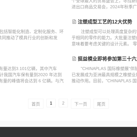
。
个全球最大的贸易盛会上，寻找新
进出口商品交易会，2024年秋季
11月4日这段时间内举行，共计21
注塑成型工艺的12大优势
主要包括智能化制造、定制化服务、环
注塑成型可以处理高度复杂的
共同推动了模具行业的创新和发
乎相同的零件的能力。大批量注塑
意味着要考虑关键的设计元素。 
有的效率。有了理想的设计，零件
造出来。
挺益模业即将参加第三十六届中国国际塑料橡胶
保有量达到3.101亿辆，其中汽车
"CHINAPLAS 国际橡塑
，预计我国汽车保有量到2020 年达到
已发展成为亚洲最具规模之橡塑业
汽车保有量的峰值将会达到 6 亿辆。与汽
推动作用。目前，"CHINAPLA
会，业内人士更公认其影响力仅次于
会之一。
1
2
首页
下一页
尾页