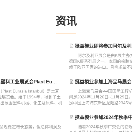
资讯
挺益模业即将参加阿尔及利亚阿尔及尔塑料
阿尔及利亚展会是由K展主办
德国K展系列展之一。本国的橡胶塑
赖于欧亚国家的进口。且需求量不
大。
Eurasia Istanbul 2024
挺益模业参加上海宝马展会
Eurasia Istanbul）是土耳
上海宝马展会-中国国际工程
展览会。始于1994年，得到了土
间是2024年11月26日~11月
展出范围塑料机械、化工及原料、机
是中国上海浦东新区龙阳路2345
动、回收、专业刊物等。
挺益模业参加2024年秋季
上将呈现稳定增长态势，但总体利润及
随着2024年秋季广交会的