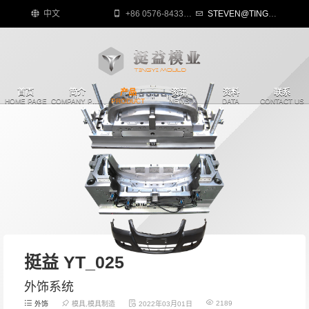
中文
+86 0576-84335818
STEVEN@TINGYIMOULD.COM
首页
简介
产品
资讯
资料
联系
HOME PAGE
COMPANY PROFILE
PRODUCT
NEWS
DATA
CONTACT US
挺益 YT_025
外饰系统
2189
外饰
模具,模具制造
2022年03月01日