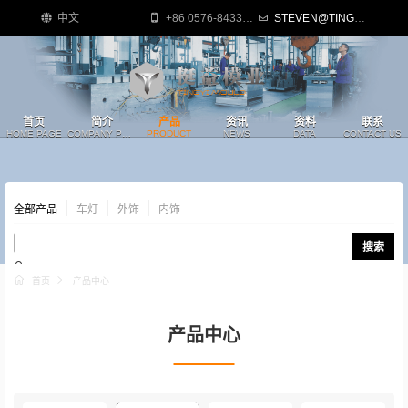
中文
+86 0576-84335818
STEVEN@TINGYIMOULD.COM
首页
简介
产品
资讯
资料
联系
HOME PAGE
COMPANY PROFILE
PRODUCT
NEWS
DATA
CONTACT US
全部产品
车灯
外饰
内饰
搜索
首页
产品中心
产品中心