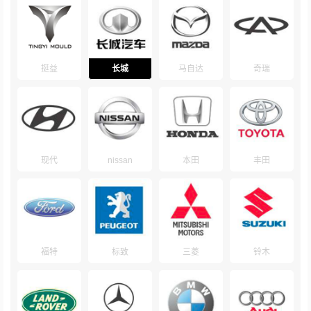
挺益
长城
马自达
奇瑞
现代
nissan
本田
丰田
福特
标致
三菱
铃木