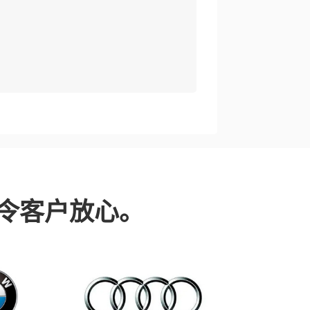
令客户放心。