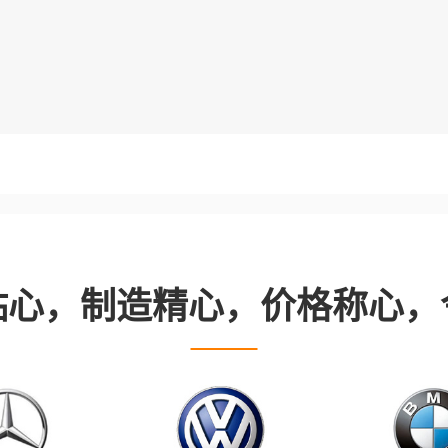
贴心，制造精心，价格称心，